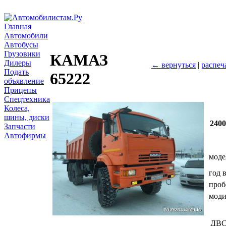
Главная
Автомобили
Автобусы
Грузовики
КАМАЗ
Дилеры
← вернуться
|
распеч
Подать
65222
объявление
Прицепы
Спецтехника
Колеса,
шины, диски
240
Запчасти
Автофирмы
моде
год 
проб
мод
ДВ