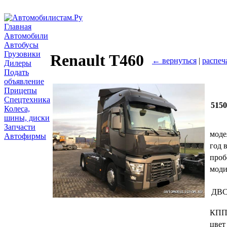
Главная
Автомобили
Автобусы
Грузовики
Renault T460
← вернуться
|
распеч
Дилеры
Подать
объявление
Прицепы
Спецтехника
515
Колеса,
шины, диски
Запчасти
моде
Автофирмы
год 
проб
мод
ДВ
КП
цвет