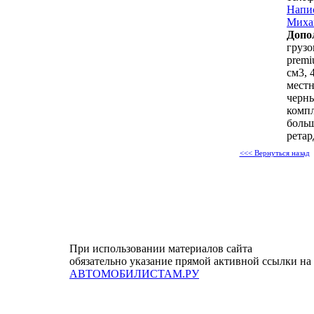
Напи
Михаи
Допо
грузо
premi
см3, 
местн
черны
компл
боль
ретар
<<< Вернуться назад
При использовании материалов сайта
обязательно указание прямой активной ссылки на
АВТОМОБИЛИСТАМ.РУ