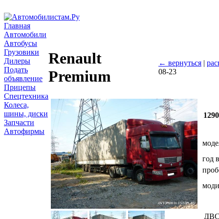
Главная
Автомобили
Автобусы
Грузовики
Renault
Дилеры
← вернуться
|
рас
Подать
08-23
Premium
объявление
Прицепы
Спецтехника
Колеса,
шины, диски
129
Запчасти
Автофирмы
моде
год 
проб
мод
ДВ