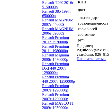
КПП
Renault T460 2016г
5150000р
цвет
Renault 385 1997г
650000р
эко.стандарт
Renault MAGNUM
грузоподъемность
2007г 44000$
Renault MAGNUM
кол-во осей
2006г 39000$
состояние
Renault Premium
руль
2011г 2520000р
Продавец
Renault Premium
logistic777@bk.ru
(
2011г 1980000р
Телефоны:
926- 815
Renault Magnum
Написать письмо
2006г 1470000р
Renault Premium
DXI 440 2007г
1290000р
Renault Premium
440 2007г 1250000р
Renault Premium
2007г 1290000р
Renault Premium
2007г 1290000р
Renault MASCOTT
2009г 1050000р