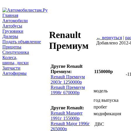
Главная
Автомобили
Автобусы
Грузовики
Renault
Дилеры
← вернуться
|
ра
Подать объявление
Добавлено 2012-
Премиум
Прицепы
Спецтехника
Колеса,
шины, диски
Другие Renault
Запчасти
Премиум:
1150000р
Автофирмы
-1
Renault Премиум
2003г 1250000р
Renault Премиум
модель
1998г 670000р
год выпуска
пробег
Другие Renault:
Renault Manager
модификация
1991г 155000р
Renault Major 1996г
ДВС
265000р