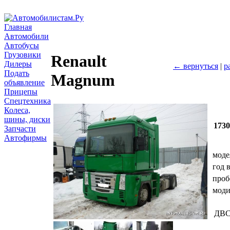
Главная
Автомобили
Автобусы
Грузовики
Renault
Дилеры
← вернуться
|
р
Подать
Magnum
объявление
Прицепы
Спецтехника
Колеса,
шины, диски
173
Запчасти
Автофирмы
моде
год 
проб
мод
ДВ