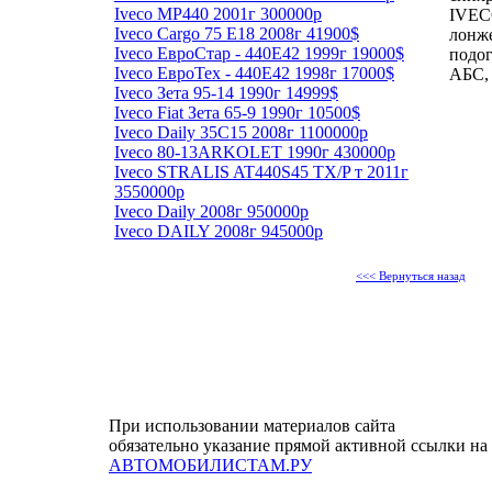
Iveco MP440 2001г 300000р
IVECO
Iveco Cargo 75 Е18 2008г 41900$
лонже
Iveco ЕвроСтар - 440Е42 1999г 19000$
подог
Iveco ЕвроТех - 440Е42 1998г 17000$
АБС, 
Iveco Зета 95-14 1990г 14999$
Iveco Fiat Зета 65-9 1990г 10500$
Iveco Daily 35C15 2008г 1100000р
Iveco 80-13ARKOLET 1990г 430000р
Iveco STRALIS AT440S45 TX/P т 2011г
3550000р
Iveco Daily 2008г 950000р
Iveco DAILY 2008г 945000р
<<< Вернуться назад
При использовании материалов сайта
обязательно указание прямой активной ссылки на
АВТОМОБИЛИСТАМ.РУ