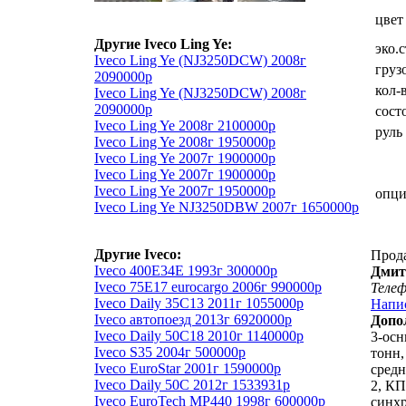
цвет
Другие Iveco Ling Ye:
эко.
Iveco Ling Ye (NJ3250DСW) 2008г
груз
2090000р
кол-
Iveco Ling Ye (NJ3250DСW) 2008г
2090000р
сост
Iveco Ling Ye 2008г 2100000р
руль
Iveco Ling Ye 2008г 1950000р
Iveco Ling Ye 2007г 1900000р
Iveco Ling Ye 2007г 1900000р
Iveco Ling Ye 2007г 1950000р
опц
Iveco Ling Ye NJ3250DBW 2007г 1650000р
Другие Iveco:
Прод
Iveco 400Е34Е 1993г 300000р
Дмит
Iveco 75E17 eurocargo 2006г 990000р
Теле
Iveco Daily 35C13 2011г 1055000р
Напи
Iveco автопоезд 2013г 6920000р
Допо
Iveco Daily 50C18 2010г 1140000р
3-осн
Iveco S35 2004г 500000р
тонн,
Iveco EuroStar 2001г 1590000р
средн
Iveco Daily 50C 2012г 1533931р
2, КП
Iveco EuroTech MP440 1998г 600000р
синх