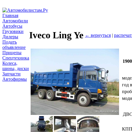
Главная
Автомобили
Автобусы
Грузовики
Iveco Ling Ye
← вернуться
|
распечат
Дилеры
Подать
объявление
Прицепы
Спецтехника
190
Колеса,
шины, диски
Запчасти
моде
Автофирмы
год 
проб
мод
ДВ
КП