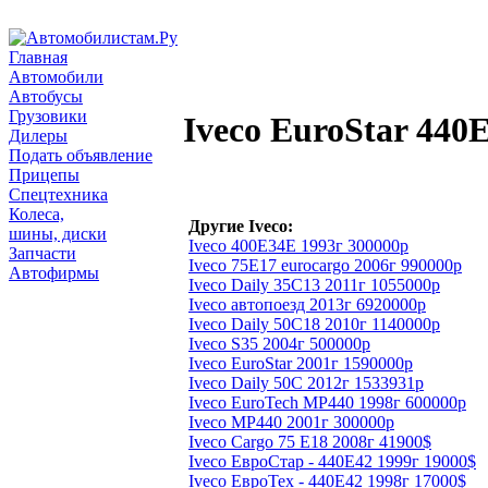
Главная
Автомобили
Автобусы
Грузовики
Iveco EuroStar 440
Дилеры
Подать объявление
Прицепы
Спецтехника
Колеса,
Другие Iveco:
шины, диски
Iveco 400Е34Е 1993г 300000р
Запчасти
Iveco 75E17 eurocargo 2006г 990000р
Автофирмы
Iveco Daily 35C13 2011г 1055000р
Iveco автопоезд 2013г 6920000р
Iveco Daily 50C18 2010г 1140000р
Iveco S35 2004г 500000р
Iveco EuroStar 2001г 1590000р
Iveco Daily 50C 2012г 1533931р
Iveco EuroTech MP440 1998г 600000р
Iveco MP440 2001г 300000р
Iveco Cargo 75 Е18 2008г 41900$
Iveco ЕвроСтар - 440Е42 1999г 19000$
Iveco ЕвроТех - 440Е42 1998г 17000$