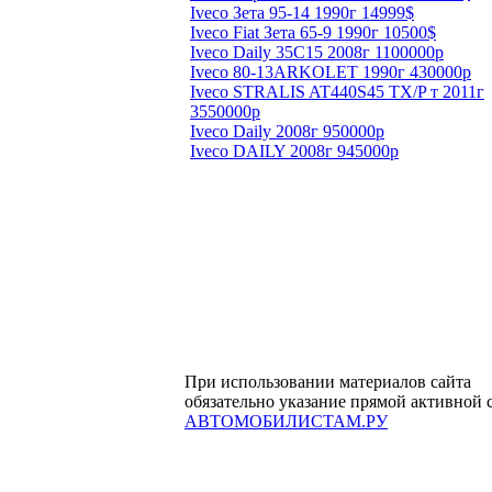
Iveco Зета 95-14 1990г 14999$
Iveco Fiat Зета 65-9 1990г 10500$
Iveco Daily 35C15 2008г 1100000р
Iveco 80-13ARKOLET 1990г 430000р
Iveco STRALIS AT440S45 TX/P т 2011г
3550000р
Iveco Daily 2008г 950000р
Iveco DAILY 2008г 945000р
При использовании материалов сайта
обязательно указание прямой активной 
АВТОМОБИЛИСТАМ.РУ