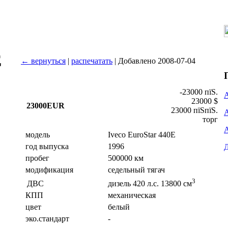
E
← вернуться
|
распечатать
| Добавлено 2008-07-04
-23000 пїЅ.
23000 $
23000EUR
23000 пїЅпїЅ.
торг
модель
Iveco EuroStar 440E
год выпуска
1996
пробег
500000 км
модификация
седельный тягач
3
ДВС
дизель 420 л.с. 13800 см
КПП
механическая
цвет
белый
эко.стандарт
-