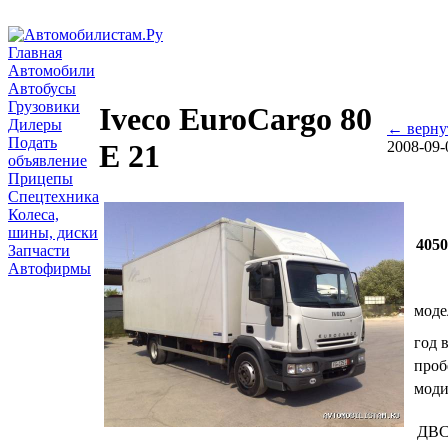
Главная
Автомобили
Автобусы
Грузовики
Iveco EuroCargo 80
Дилеры
← верну
Подать
2008-09-
E 21
объявление
Прицепы
Спецтехника
Колеса,
шины, диски
405
Запчасти
Автофирмы
моде
год 
проб
мод
ДВ