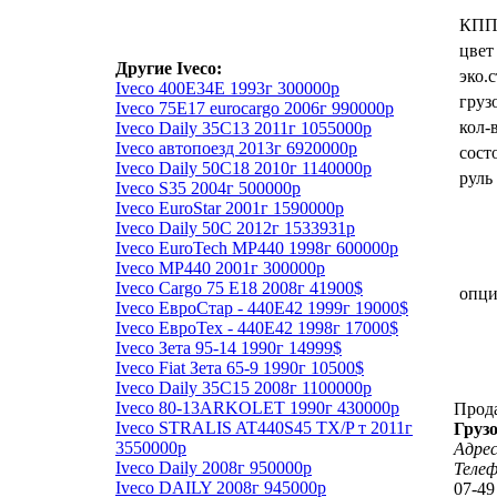
КП
цвет
Другие Iveco:
эко.
Iveco 400Е34Е 1993г 300000р
груз
Iveco 75E17 eurocargo 2006г 990000р
кол-
Iveco Daily 35C13 2011г 1055000р
Iveco автопоезд 2013г 6920000р
сост
Iveco Daily 50C18 2010г 1140000р
руль
Iveco S35 2004г 500000р
Iveco EuroStar 2001г 1590000р
Iveco Daily 50C 2012г 1533931р
Iveco EuroTech MP440 1998г 600000р
Iveco MP440 2001г 300000р
Iveco Cargo 75 Е18 2008г 41900$
опц
Iveco ЕвроСтар - 440Е42 1999г 19000$
Iveco ЕвроТех - 440Е42 1998г 17000$
Iveco Зета 95-14 1990г 14999$
Iveco Fiat Зета 65-9 1990г 10500$
Iveco Daily 35C15 2008г 1100000р
Iveco 80-13ARKOLET 1990г 430000р
Прод
Iveco STRALIS AT440S45 TX/P т 2011г
Грузо
3550000р
Адрес
Iveco Daily 2008г 950000р
Теле
Iveco DAILY 2008г 945000р
07-49