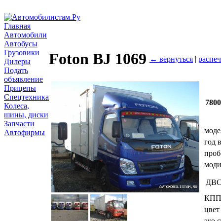
Главная
Автомобили
Автобусы
Грузовики
Foton BJ 1069
← вернуться
|
распеч
Дилеры
Подать
объявление
Прицепы
Спецтехника
780
Колеса,
шины, диски
Запчасти
моде
Автофирмы
год 
проб
мод
ДВ
КП
цвет
эко.