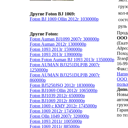
груз
кол-
Другие Foton BJ 1069:
Foton BJ 1069 Ollin 2012г 1030000р
сост
руль
Прод
Другие Foton:
ООО 
Foton Auman BJ1099 2007г 300000р
(Екат
Foton Auman 2012г 1300000р
Адрес
Foton 1093 2013г 1590000р
Поход
Foton 1093 2013г 1390000р
Теле
Foton Foton Auman BJ 1093 2013г 1350000р
16-99
Foton AUMAN BJ3251DLPJB 2007г
Факс:
1250000р
Напи
Foton AUMAN BJ3251DLPJB 2007г
ООО "
860000р
польз
Foton BJ5250JSQ 2012г 1830000р
Допо
Foton BJ1069 Ollin 2012г 1065000р
Новы
Foton BJ1039 2012г 650000р
автом
Foton BJ1069 2012г 800000р
грузо
Foton 1069 с КМУ 2012г 1745000р
Гаран
Foton 1069 2012г 1745000р
по те
Foton Olln 1049 2007г 320000р
Foton 1093 2011г 1005000р
Foton 1069 2011г 885000р