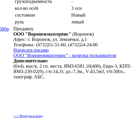
грузоподъемность
-
кол-во осей
3 оси
состояние
Новый
руль
левый
Продавец
000р
ООО "Воронежмазсервис"
(Воронеж)
Адрес:
г. Воронеж, ул. Землячки, д.1
Телефоны:
(4732)51-51-60, (4732)24-24-00
Написать письмо
ООО "Воронежмазсервис" - визитка пользователя
Дополнительно:
(6х4), выс/к, 2 сп. места, ЯМЗ-6581.10(400), Евро-3, КПП-
ЯМЗ-239-02(9), г/п-14,3т, дл.-7,3м., V-43,5м3, т/б-500л.,
тахограф, АБС.
<<< Вернуться назад