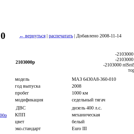
10
← вернуться
|
распечатать
| Добавлено 2008-11-14
-2103000
-2103000
2103000р
-2103000 пїЅпї
то
модель
МАЗ 6430А8-360-010
год выпуска
2008
пробег
1000 км
модификация
седельный тягач
дизель 400 л.с.
ДВС
КПП
механическая
00р
цвет
белый
эко.стандарт
Euro III