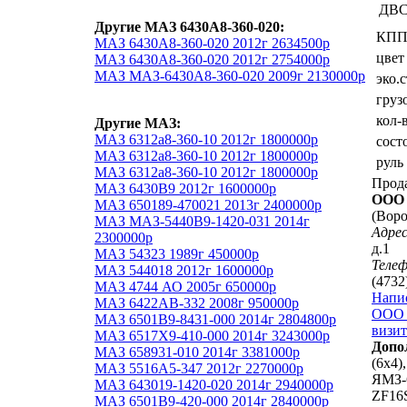
ДВ
Другие МАЗ 6430А8-360-020:
КП
МАЗ 6430А8-360-020 2012г 2634500р
цвет
МАЗ 6430А8-360-020 2012г 2754000р
МАЗ МАЗ-6430А8-360-020 2009г 2130000р
эко.
груз
кол-
Другие МАЗ:
МАЗ 6312а8-360-10 2012г 1800000р
сост
МАЗ 6312а8-360-10 2012г 1800000р
руль
МАЗ 6312а8-360-10 2012г 1800000р
Прод
МАЗ 6430В9 2012г 1600000р
ООО 
МАЗ 650189-470021 2013г 2400000р
(Вор
МАЗ МАЗ-5440В9-1420-031 2014г
Адрес
2300000р
д.1
МАЗ 54323 1989г 450000р
Теле
МАЗ 544018 2012г 1600000р
(4732
МАЗ 4744 АО 2005г 650000р
Напи
МАЗ 6422АВ-332 2008г 950000р
ООО 
МАЗ 6501B9-8431-000 2014г 2804800р
визит
МАЗ 6517Х9-410-000 2014г 3243000р
Допо
МАЗ 658931-010 2014г 3381000р
(6х4),
МАЗ 5516А5-347 2012г 2270000р
ЯМЗ-6
МАЗ 643019-1420-020 2014г 2940000р
ZF16S
МАЗ 6501B9-420-000 2014г 2840000р