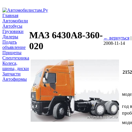
Главная
Автомобили
Автобусы
Грузовики
МАЗ 6430А8-360-
Дилеры
← вернуться
Подать
2008-11-14
020
объявление
Прицепы
Спецтехника
Колеса,
шины, диски
215
Запчасти
Автофирмы
моде
год 
проб
мод