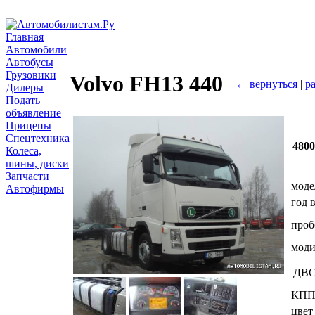
Главная
Автомобили
Автобусы
Грузовики
Volvo FH13 440
← вернуться
|
р
Дилеры
Подать
объявление
Прицепы
Спецтехника
480
Колеса,
шины, диски
Запчасти
моде
Автофирмы
год 
проб
мод
ДВ
КП
цвет