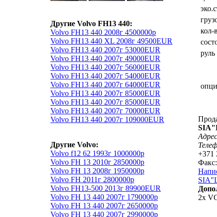
эко.
груз
Другие Volvo FH13 440:
кол-
Volvo FH13 440 2008г 4500000р
Volvo FH13 440 XL 2008г 49500EUR
сост
Volvo FH13 440 2007г 53000EUR
руль
Volvo FH13 440 2007г 49000EUR
Volvo FH13 440 2007г 56000EUR
Volvo FH13 440 2007г 54000EUR
Volvo FH13 440 2007г 64000EUR
опц
Volvo FH13 440 2007г 85000EUR
Volvo FH13 440 2007г 85000EUR
Volvo FH13 440 2007г 70000EUR
Прод
Volvo FH13 440 2007г 109000EUR
SIA
Адрес
Другие Volvo:
Теле
Volvo f12 62 1993г 1000000р
+371 
Volvo FH 13 2010г 2850000р
Факс:
Volvo FH 13 2008г 1950000р
Напи
Volvo FH 2011г 2800000р
SIA"
Volvo FH13-500 2013г 89900EUR
Допо
Volvo FH 13 440 2007г 1790000р
2x VO
Volvo FH 13 440 2007г 2650000р
Volvo FH 13 440 2007г 2990000р