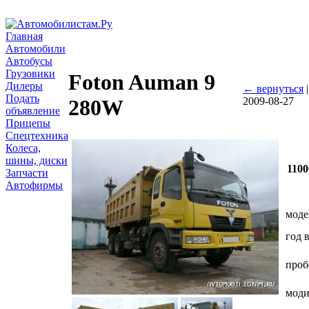
Главная
Автомобили
Автобусы
Грузовики
Foton Auman 9
Дилеры
← вернуться
Подать
2009-08-27
280W
объявление
Прицепы
Спецтехника
Колеса,
шины, диски
1100
Запчасти
Автофирмы
моде
год 
проб
мод