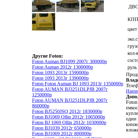
ДВ
КП
цвет
эко.
груз
кол-
Другие Foton:
сост
Foton Auman BJ1099 2007г 300000р
Foton Auman 2012г 1300000р
руль
Foton 1093 2013г 1590000р
Прод
Foton 1093 2013г 1390000р
Влад
Foton Foton Auman BJ 1093 2013г 1350000р
Теле
Foton AUMAN BJ3251DLPJB 2007г
Напи
1250000р
Допо
Foton AUMAN BJ3251DLPJB 2007г
Foton
860000р
емкос
Foton BJ5250JSQ 2012г 1830000р
купле
Foton BJ1069 Ollin 2012г 1065000р
один 
Foton BJ 1069 Ollin 2012г 1030000р
книжк
Foton BJ1039 2012г 650000р
вложе
Foton BJ1069 2012г 800000р