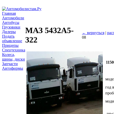
Главная
Автомобили
Автобусы
Грузовики
МАЗ 5432А5-
Дилеры
← вернуться
|
рас
Подать
08
322
объявление
Прицепы
Спецтехника
Колеса,
шины, диски
1150
Запчасти
Автофирмы
моде
год 
проб
мод