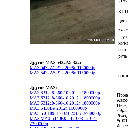
ДВ
КП
цвет
эко.
груз
кол-
сост
руль
Другие МАЗ 5432А5-322:
МАЗ 5432А5-322 2008г 1150000р
МАЗ 5432А5-322 2008г 1150000р
опц
Другие МАЗ:
МАЗ 6312а8-360-10 2012г 1800000р
Прод
МАЗ 6312а8-360-10 2012г 1800000р
Авто
МАЗ 6312а8-360-10 2012г 1800000р
Петер
МАЗ 6430В9 2012г 1600000р
Адрес
МАЗ 650189-470021 2013г 2400000р
Теле
МАЗ МАЗ-5440В9-1420-031 2014г
8(901
2300000р
Факс: