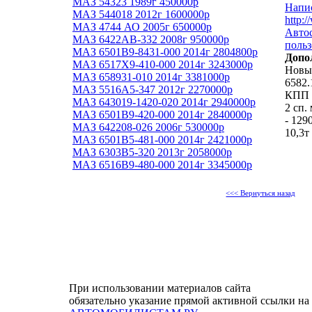
МАЗ 54323 1989г 450000р
Напи
МАЗ 544018 2012г 1600000р
http:
МАЗ 4744 АО 2005г 650000р
Автос
МАЗ 6422АВ-332 2008г 950000р
польз
МАЗ 6501B9-8431-000 2014г 2804800р
Допо
МАЗ 6517Х9-410-000 2014г 3243000р
Новый
МАЗ 658931-010 2014г 3381000р
6582.
МАЗ 5516А5-347 2012г 2270000р
КПП Я
МАЗ 643019-1420-020 2014г 2940000р
2 сп.
МАЗ 6501B9-420-000 2014г 2840000р
- 129
МАЗ 642208-026 2006г 530000р
10,3т
МАЗ 6501B5-481-000 2014г 2421000р
МАЗ 6303B5-320 2013г 2058000р
МАЗ 6516В9-480-000 2014г 3345000р
<<< Вернуться назад
При использовании материалов сайта
обязательно указание прямой активной ссылки на