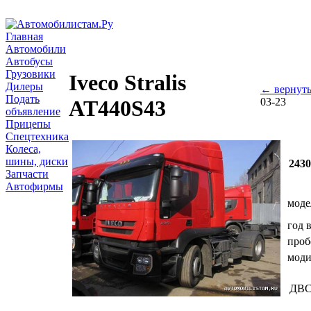
Главная
Автомобили
Автобусы
Грузовики
Iveco Stralis
Дилеры
← вернуть
Подать
03-23
AT440S43
объявление
Прицепы
Спецтехника
Колеса,
шины, диски
243
Запчасти
Автофирмы
моде
год 
проб
мод
ДВ