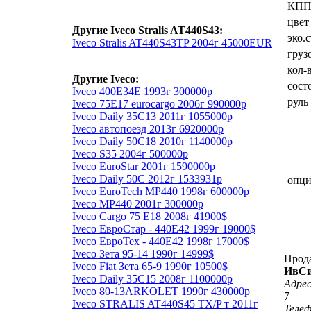
КП
цвет
Другие Iveco Stralis AT440S43:
эко.
Iveco Stralis AT440S43TP 2004г 45000EUR
груз
кол-
Другие Iveco:
сост
Iveco 400Е34Е 1993г 300000р
руль
Iveco 75E17 eurocargo 2006г 990000р
Iveco Daily 35C13 2011г 1055000р
Iveco автопоезд 2013г 6920000р
Iveco Daily 50C18 2010г 1140000р
Iveco S35 2004г 500000р
Iveco EuroStar 2001г 1590000р
Iveco Daily 50C 2012г 1533931р
опц
Iveco EuroTech MP440 1998г 600000р
Iveco MP440 2001г 300000р
Iveco Cargo 75 Е18 2008г 41900$
Iveco ЕвроСтар - 440Е42 1999г 19000$
Iveco ЕвроТех - 440Е42 1998г 17000$
Iveco Зета 95-14 1990г 14999$
Прод
Iveco Fiat Зета 65-9 1990г 10500$
ИвС
Iveco Daily 35C15 2008г 1100000р
Адрес
Iveco 80-13ARKOLET 1990г 430000р
7
Iveco STRALIS AT440S45 TX/P т 2011г
Теле