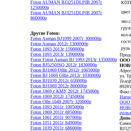
Foton AUMAN BJ3251DLPJB 2007г
КП
1250000р
цвет
Foton AUMAN BJ3251DLPJB 2007г
860000р
эко.
груз
Другие Foton:
кол-
Foton Auman BJ1099 2007г 300000р
сост
Foton Auman 2012г 1300000р
руль
Foton 1093 2013г 1590000р
Foton 1093 2013г 1390000р
Прод
Foton Foton Auman BJ 1093 2013г 1350000р
ООО
Foton BJ5250JSQ 2012г 1830000р
НОВ
Foton BJ1069 Ollin 2012г 1065000р
Адрес
Foton BJ 1069 Ollin 2012г 1030000р
ул. Т
Foton BJ1039 2012г 650000р
Теле
Foton BJ1069 2012г 800000р
8928
Foton 1069 с КМУ 2012г 1745000р
Факс:
Foton 1069 2012г 1745000р
Напи
Foton Olln 1049 2007г 320000р
ООО
Foton 1093 2011г 1005000р
НОВА
Foton 1069 2011г 885000р
польз
Foton 1061 2011г 907000р
Допо
Foton 1051 2011г 849000р
Само
Foton 1039 2011г 686000р
BJ325