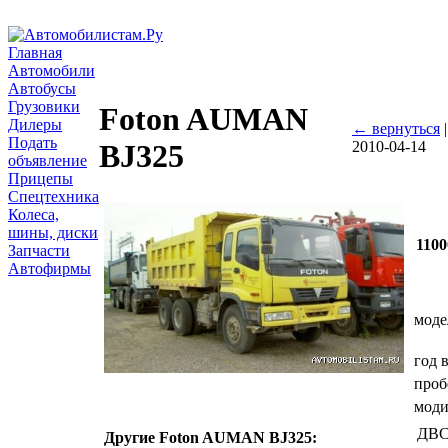
Главная
Автомобили
Автобусы
Грузовики
Foton AUMAN
Дилеры
← вернуться
Подать
2010-04-14
BJ325
объявление
Прицепы
Спецтехника
Колеса,
шины, диски
1100
Запчасти
Автофирмы
моде
год 
проб
мод
ДВ
Другие Foton AUMAN BJ325: