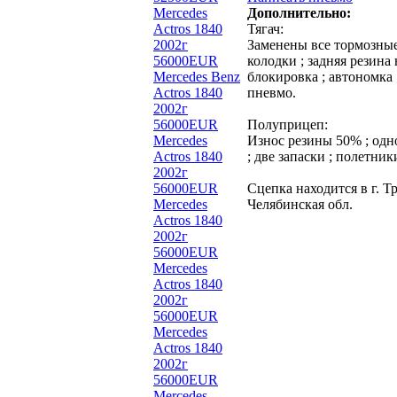
Mercedes
Дополнительно:
Actros 1840
Тягач:
2002г
Заменены все тормозные
56000EUR
колодки ; задняя резина 
Mercedes Benz
блокировка ; автономка ;
Actros 1840
пневмо.
2002г
56000EUR
Полуприцеп:
Mercedes
Износ резины 50% ; одн
Actros 1840
; две запаски ; полетник
2002г
56000EUR
Сцепка находится в г. Т
Mercedes
Челябинская обл.
Actros 1840
2002г
56000EUR
Mercedes
Actros 1840
2002г
56000EUR
Mercedes
Actros 1840
2002г
56000EUR
Mercedes