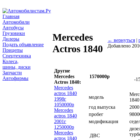
Главная
Автомобили
Автобусы
Грузовики
Mercedes
Дилеры
← вернуться
|
Подать объявление
Добавлено 201
Actros 1840
Прицепы
Спецтехника
Колеса,
шины, диски
Другие
Запчасти
Mercedes
1570000р
Автофирмы
-1
Actros 1840:
Mercedes
actros 1840
Merc
модель
1998г
1840
1050000р
год выпуска
2000
Mercedes
пробег
9800
actros 1840
2001г
модификация
седе
1250000р
дизе
Mercedes
турб
ДВС
actros 1840