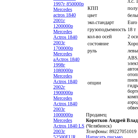
л.с. 
1997г 850000р
КПП
полу
Mercedes
actros 1840
цвет
белы
2001г
эко.стандарт
Euro 
1200000р
грузоподъемность
18 т
Mercedes
кол-во осей
2 ос
Actros 1840
2003г
состояние
Хор
1700000р
руль
лев
Mercedes
ABS
aActros 1840
элек
1998г
авт
1080000р
отоп
Mercedes
пнев
Actros 1840
опции
гидр
2002г
борт
1900000р
комп
Mercedes
аэро
Actros 1840
обве
2003г
1000000р
Продавец
Mercedes
Коротков Андрей Вла
Actros 1840 LS
(Челябинск)
2003г
Телефоны:
89227051019
52500EUR
Написать письмо