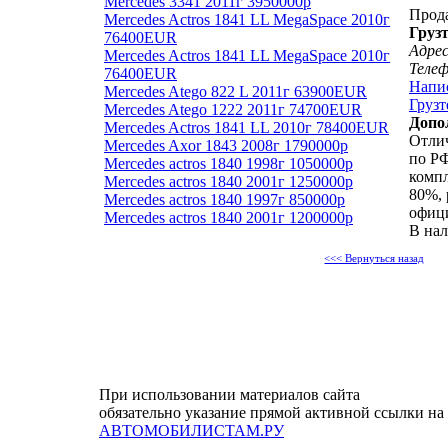
Mercedes 3341 2011г 3950000р
Прод
Mercedes Actros 1841 LL MegaSpace 2010г
Груз
76400EUR
Адрес
Mercedes Actros 1841 LL MegaSpace 2010г
Теле
76400EUR
Напи
Mercedes Atego 822 L 2011г 63900EUR
Грузт
Mercedes Atego 1222 2011г 74700EUR
Допо
Mercedes Actros 1841 LL 2010г 78400EUR
Отлич
Mercedes Axor 1843 2008г 1790000р
по РФ
Mercedes actros 1840 1998г 1050000р
компл
Mercedes actros 1840 2001г 1250000р
80%, 
Mercedes actros 1840 1997г 850000р
офици
Mercedes actros 1840 2001г 1200000р
В нал
<<< Вернуться назад
При использовании материалов сайта
обязательно указание прямой активной ссылки на
АВТОМОБИЛИСТАМ.РУ