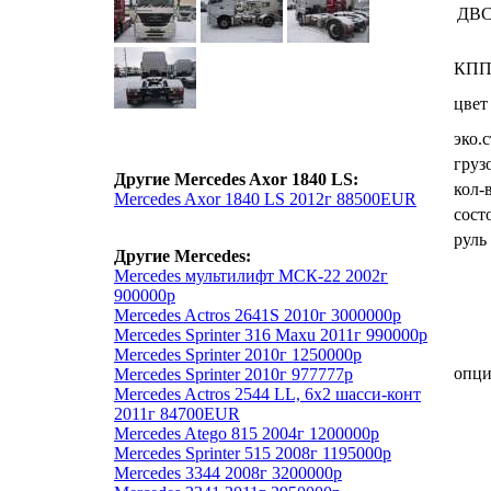
ДВ
КП
цвет
эко.
груз
Другие Mercedes Axor 1840 LS:
кол-
Mercedes Axor 1840 LS 2012г 88500EUR
сост
руль
Другие Mercedes:
Mercedes мультилифт МСК-22 2002г
900000р
Mercedes Actros 2641S 2010г 3000000р
Mercedes Sprinter 316 Maxu 2011г 990000р
Mercedes Sprinter 2010г 1250000р
опц
Mercedes Sprinter 2010г 977777р
Mercedes Actros 2544 LL, 6х2 шасси-конт
2011г 84700EUR
Mercedes Atego 815 2004г 1200000р
Mercedes Sprinter 515 2008г 1195000р
Mercedes 3344 2008г 3200000р