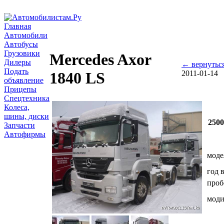
Главная
Автомобили
Автобусы
Грузовики
Mercedes Axor
Дилеры
← вернутьс
Подать
2011-01-14
1840 LS
объявление
Прицепы
Спецтехника
Колеса,
шины, диски
250
Запчасти
Автофирмы
моде
год 
проб
мод