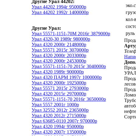
Другие Урал 44202:
эко.
Урал 44202 1994г 950000р
Урал 44202 1992г 1400000р
груз
кол-
сост
Другие Урал:
руль
Урал 55571-1151-70М 2016г 3879000р
Урал 4320-30 1989г 980000р
Прод
Урал 4320 2000г 2148000р
Арту
Урал 55571 2015г 3070000р
Теле
Урал 4320 2000г 2033000р
Напи
Урал 4320 2000г 2453000р
Допо
Урал 55571-1151-70 2015г 3040000р
Прод
Урал 4320 1989г 900000р
УРАЛ,
Урал 4320 ПАРМ 1997г 1000000р
Прод
Урал 4320 2000г 1925000р
лесов
Урал 55571 2015г 2793000р
Прода
Урал 4320 2015г 2970000р
Ломо
Урал 55571-1151-70 2016г 3650000р
Трубо
Урал 5557 2001г 1000р
автоб
Урал 32552 2012г 2365000р
нефте
Урал 4320 2012г 2715000р
Сорти
Урал 63685-0110 2007г 970000р
Урал 4320 1994г 950000р
Урал 4320 2007г 1350000р