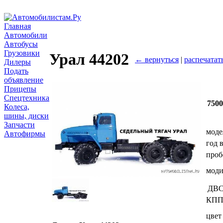
Главная
Автомобили
Автобусы
Грузовики
Урал 44202
← вернуться
|
распечатат
Дилеры
Подать
объявление
Прицепы
Спецтехника
750
Колеса,
шины, диски
Запчасти
моде
Автофирмы
год 
проб
мод
ДВ
КП
цвет