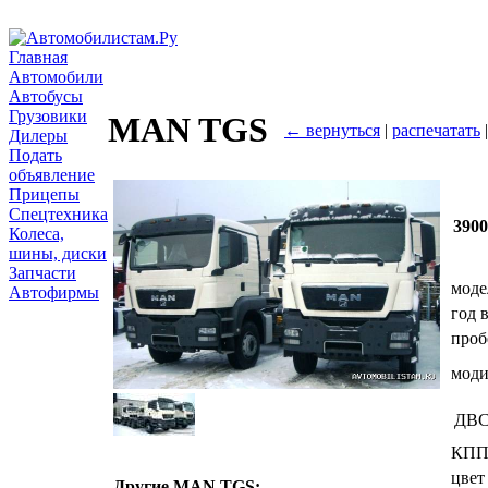
Главная
Автомобили
Автобусы
Грузовики
MAN TGS
← вернуться
|
распечатать
Дилеры
Подать
объявление
Прицепы
Спецтехника
390
Колеса,
шины, диски
Запчасти
моде
Автофирмы
год 
проб
мод
ДВ
КП
цвет
Другие MAN TGS: