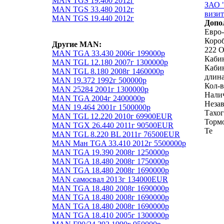
MAN TGS 19.400 2012г
ЗАО "
MAN TGS 33.480 2012г
визит
MAN TGS 19.440 2012г
Допо
Евро-
Коро
Другие MAN:
222 
MAN TGA 33.430 2006г 199000р
Кабин
MAN TGL 12.180 2007г 1300000р
Кабин
MAN TGL 8.180 2008г 1460000р
длина
MAN 19.372 1992г 500000р
Кол-в
MAN 25284 2001г 1300000р
Налич
MAN TGA 2004г 2400000р
Незав
MAN 19.464 2001г 1500000р
Тахог
MAN TGL 12.220 2010г 69900EUR
Торм
MAN TGX 26.440 2011г 90500EUR
Те
MAN TGL 8.220 BL 2011г 76500EUR
MAN Ман TGA 33.410 2012г 5500000р
MAN TGA 19.390 2008г 1250000р
MAN TGA 18.480 2008г 1750000р
MAN TGA 18.480 2008г 1690000р
MAN самосвал 2013г 134000EUR
MAN TGA 18.480 2008г 1690000р
MAN TGA 18.480 2008г 1690000р
MAN TGA 18.480 2008г 1690000р
MAN TGA 18.410 2005г 1300000р