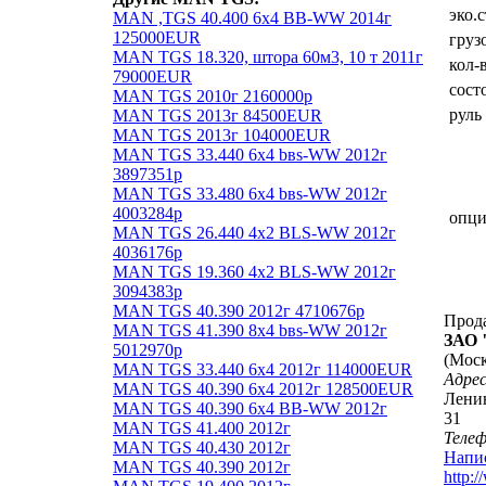
эко.
MAN ,TGS 40.400 6x4 BB-WW 2014г
125000EUR
груз
MAN TGS 18.320, штора 60м3, 10 т 2011г
кол-
79000EUR
сост
MAN TGS 2010г 2160000р
руль
MAN TGS 2013г 84500EUR
MAN TGS 2013г 104000EUR
MAN TGS 33.440 6x4 bвs-WW 2012г
3897351р
MAN TGS 33.480 6x4 bвs-WW 2012г
4003284р
опц
MAN TGS 26.440 4x2 BLS-WW 2012г
4036176р
MAN TGS 19.360 4x2 BLS-WW 2012г
3094383р
MAN TGS 40.390 2012г 4710676р
Прод
MAN TGS 41.390 8x4 bвs-WW 2012г
ЗАО 
5012970р
(Моск
MAN TGS 33.440 6х4 2012г 114000EUR
Адрес
MAN TGS 40.390 6х4 2012г 128500EUR
Ленин
MAN TGS 40.390 6x4 BB-WW 2012г
31
MAN TGS 41.400 2012г
Теле
MAN TGS 40.430 2012г
Напи
MAN TGS 40.390 2012г
http:/