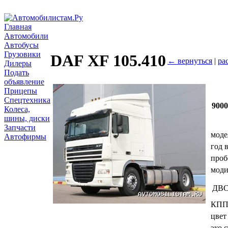
Главная
Автомобили
Автобусы
Грузовики
DAF XF 105.410
← вернуться
|
ра
Дилеры
Подать
объявление
Прицепы
Спецтехника
900
Колеса,
шины, диски
Запчасти
моде
Автофирмы
год 
проб
мод
ДВ
КП
цвет
эко.