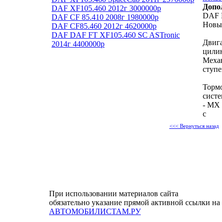
Допо
DAF XF105.460 2012г 3000000р
DAF F
DAF CF 85.410 2008г 1980000р
Новый
DAF CF85.460 2012г 4620000р
DAF DAF FT XF105.460 SC ASTronic
Двига
2014г 4400000р
цилин
Меха
ступе
Тормо
систе
- MX 
с
<<< Вернуться назад
При использовании материалов сайта
обязательно указание прямой активной ссылки на
АВТОМОБИЛИСТАМ.РУ