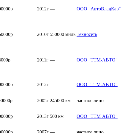
00000р
2012г
—
ООО "АвтоВладКар"
50000р
2010г
550000 миль
Техносеть
4000р
2011г
—
ООО "ТТМ-АВТО"
00000р
2012г
—
ООО "ТТМ-АВТО"
00000р
2005г
245000 км
частное лицо
00000р
2013г
500 км
ООО "ТТМ-АВТО"
00000р
2007г
—
частное лицо