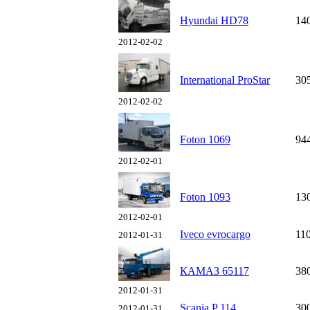
Hyundai HD78
14
2012-02-02
International ProStar
30
2012-02-02
Foton 1069
94
2012-02-01
Foton 1093
13
2012-02-01
Iveco evrocargo
11
2012-01-31
КАМАЗ 65117
38
2012-01-31
Scania P 114
30
2012-01-31