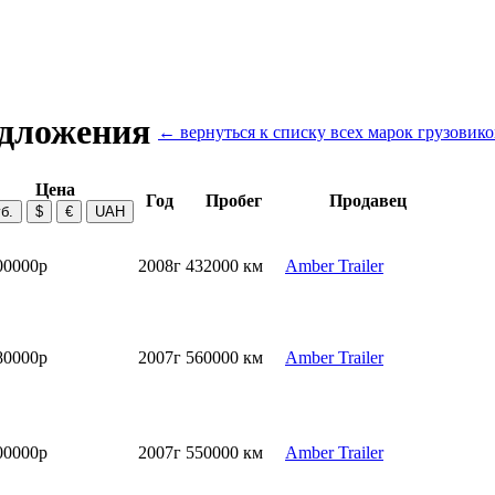
едложения
← вернуться к списку всех марок грузовико
Цена
Год
Пробег
Продавец
00000р
2008г
432000 км
Amber Trailer
80000р
2007г
560000 км
Amber Trailer
00000р
2007г
550000 км
Amber Trailer