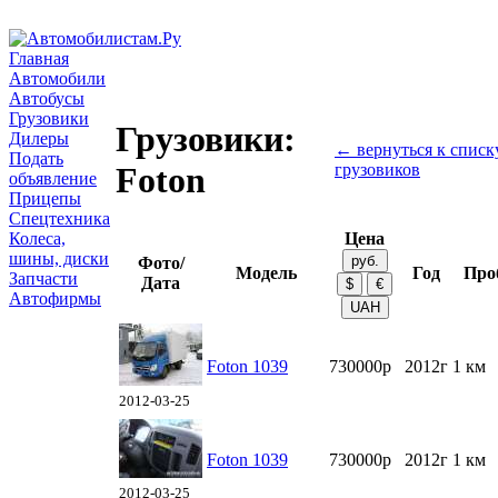
Главная
Автомобили
Автобусы
Грузовики
Грузовики:
Дилеры
← вернуться к списк
Подать
грузовиков
Foton
объявление
Прицепы
Спецтехника
Колеса,
Цена
шины, диски
Фото/
Модель
Год
Про
Запчасти
Дата
Автофирмы
Foton 1039
730000р
2012г
1 км
2012-03-25
Foton 1039
730000р
2012г
1 км
2012-03-25