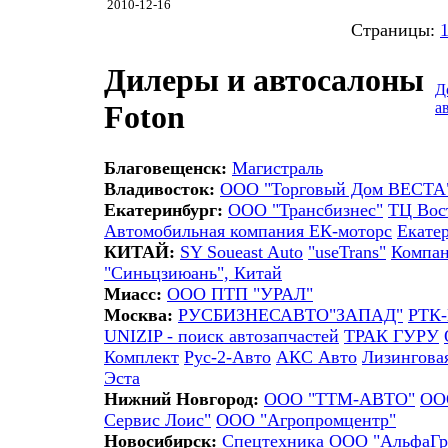
2010-12-16
Страницы:
Дилеры и автосалоны
Д
а
Foton
Благовещенск:
Магистраль
Владивосток:
ООО "Торговый Дом ВЕСТА
Екатеринбург:
ООО "Трансбизнес"
ТЦ Вос
Автомобильная компания ЕК-моторс
Екате
КИТАЙ:
SY Soueast Auto
"useTrans"
Компа
"Синьцзиюань", Китай
Миасс:
ООО ПТП "УРАЛ"
Москва:
РУСБИЗНЕСАВТО"ЗАПАД"
РТК-
UNIZIP - поиск автозапчастей
ТРАК ГУРУ
Комплект
Рус-2-Авто
АКС Авто
Лизингова
Эста
Нижний Новгород:
ООО "ТТМ-АВТО"
ОО
Сервис Лоис"
ООО "Агропромцентр"
Новосибирск:
Спецтехника
ООО "АльфаГр