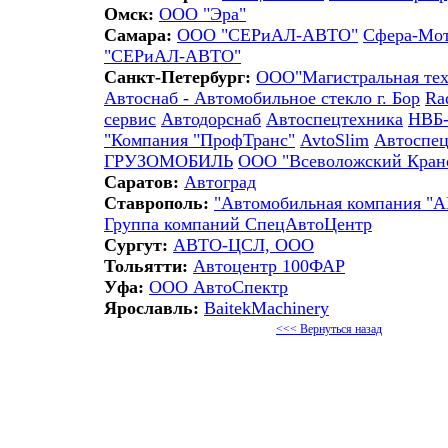
Омск:
ООО "Эра"
Самара:
ООО "СЕРиАЛ-АВТО"
Сфера-Мо
"СЕРиАЛ-АВТО"
Санкт-Петербург:
ООО"Магистральная тех
Автоснаб - Автомобильное стекло г. Бор
Ra
сервис
Автодорснаб
Автоспецтехника
НВБ-
"Компания "ПрофТранс"
AvtoSlim
Автоспец
ГРУЗОМОБИЛЬ
ООО "Всеволожский Кран
Саратов:
Автоград
Ставрополь:
"Автомобильная компания 
Группа компаний СпецАвтоЦентр
Сургут:
АВТО-ЦСЛ, ООО
Тольятти:
Автоцентр 100ФАР
Уфа:
ООО АвтоСпектр
Ярославль:
BaitekMachinery
<<< Вернуться назад