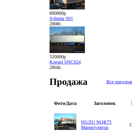
800000р
Schmitz S01
2008г.
520000р
Koegel SNC024
2004г.
Продажа
Все предло
Фото/Дата
Заголовок
ISUZU NQR75
1
Манипулятор