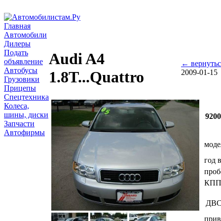
Главная
Автомобили
Дилеры
Подать
Audi A4
объявление
← вернутьс
Автобусы
2009-01-15
1.8T...Quattro
Грузовики
Прицепы
Спецтехника
Колеса,
шины, диски
9200
Запчасти
Автофирмы
моде
год 
проб
КП
ДВ
прив