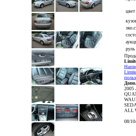
цвет
кузо
эко.
сост
аукц
руль
Прод
Limi
Напи
Limit
польз
Допо
2005
QUAT
WAUL
SEDA
ALL 
08/10