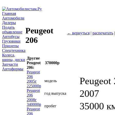
Главная
Автомобили
Дилеры
Подать
Peugeot
объявление
← вернуться
|
распечатать
Автобусы
206
Грузовики
Прицепы
Спецтехника
Колеса,
Другие
шины, диски
Peugeot
370000р
Запчасти
206:
Автофирмы
Peugeot
206
Peugeot
модель
2005г
225000р
2007
Peugeot
год выпуска
206
2008г
35000 к
340000р
пробег
Peugeot
206