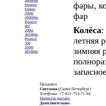
480000р
фары, к
Peugeot
Partner
фар
2008г
280000р
Peugeot
407
Колёса
:
2006г
385000р
летняя р
Peugeot
308
2008г
зимняя р
485000р
полнора
запасное
Продавец
Светлана
(Санкт-Петербург)
Телефоны:
+7-921-753-71-94
Написать письмо
Дополнительно: