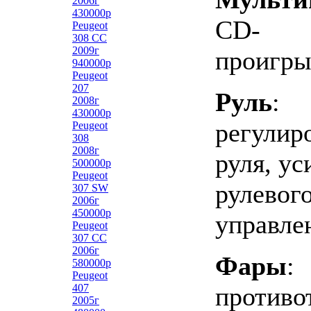
2006г
430000р
CD-
Peugeot
308 СС
2009г
проигры
940000р
Peugeot
207
Руль
:
2008г
430000р
регулир
Peugeot
308
2008г
руля, ус
500000р
Peugeot
рулевог
307 SW
2006г
450000р
управле
Peugeot
307 CC
2006г
Фары
:
580000р
Peugeot
407
противо
2005г