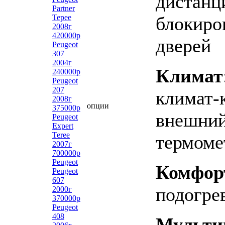
дистанц
Partner
Tepee
блокиро
2008г
420000р
дверей
Peugeot
307
2004г
Климат
240000р
Peugeot
207
климат-
2008г
опции
375000р
внешни
Peugeot
Expert
Teree
термоме
2007г
700000р
Peugeot
Комфор
Peugeot
607
подогре
2000г
370000р
Peugeot
408
Мульти