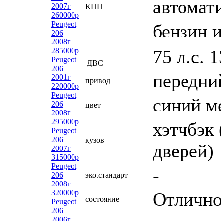
автомат
2007г
КПП
260000р
Peugeot
бензин 
206
2008г
75 л.с. 
285000р
Peugeot
ДВС
206
передни
2001г
привод
220000р
Peugeot
синий м
206
цвет
2008г
295000р
хэтчбэк 
Peugeot
206
кузов
дверей)
2007г
315000р
Peugeot
-
206
эко.стандарт
2008г
320000р
Отлично
состояние
Peugeot
206
2006г