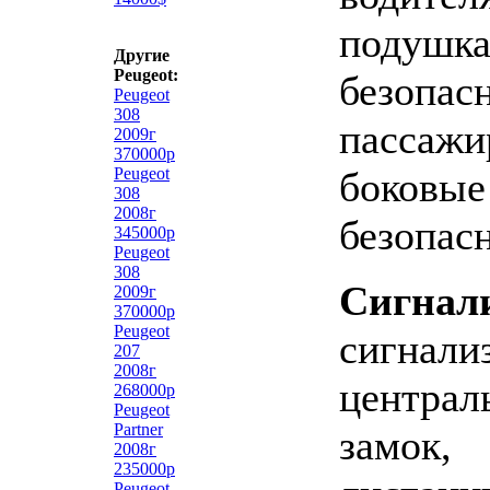
подушк
Другие
Peugeot:
безопас
Peugeot
308
пассажи
2009г
370000р
Peugeot
боковые
308
2008г
безопас
345000р
Peugeot
308
Сигнал
2009г
370000р
Peugeot
сигнали
207
2008г
централ
268000р
Peugeot
Partner
замок,
2008г
235000р
Peugeot