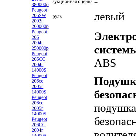
-
аукционная оценка
380000р
Peugeot
левый
206SW
руль
2003г
260000р
Peugeot
Электр
206
2004г
систем
250000р
Peugeot
206CC
ABS
2004г
14000$
Peugeot
Подуш
206сс
2005г
безопас
14000$
Peugeot
206cc
подушк
2005г
14000$
безопас
Peugeot
206CC
2004г
водителя
14000$