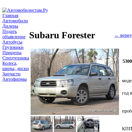
Главная
Автомобили
Дилеры
Подать
Subaru Forester
← верну
объявление
Автобусы
Грузовики
Прицепы
Спецтехника
530
Колеса,
шины, диски
Запчасти
Автофирмы
моде
год 
проб
КП