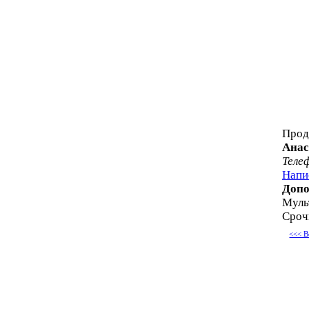
Прод
Анас
Теле
Напи
Допо
Муль
Сроч
<<< В