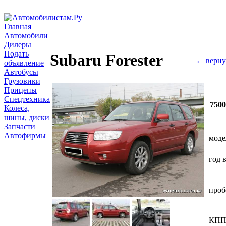
Главная
Автомобили
Дилеры
Подать
Subaru Forester
← верну
объявление
Автобусы
Грузовики
Прицепы
Спецтехника
750
Колеса,
шины, диски
Запчасти
Автофирмы
моде
год 
проб
КП