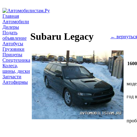
Главная
Автомобили
Дилеры
Подать
Subaru Legacy
← вернутьс
объявление
Автобусы
Грузовики
Прицепы
Спецтехника
160
Колеса,
шины, диски
Запчасти
Автофирмы
моде
год 
проб