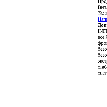
Про
Вит
Тел
Нап
Доп
INF
все
фро
без
без
экс
ста
сис