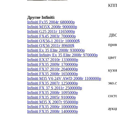
КП
Другие Infiniti:
Infiniti Fx35 2004г 680000р
Infiniti M35X 2008г 900000р
Infiniti G25 2011г 1165000р
ДВ
Infiniti FX45 2003г 700000р
Infiniti QX56-1 2011г 100000$
прив
Infiniti QX56 2011г 89600$
Infiniti Ex 35 Elite 2008г 930000р
Infiniti Infinity Ex 35 Elite 2008г 970000р
цвет
Infiniti EX37 2010г 1330000р
Infiniti FX35 2009г 1700000р
Infiniti FX37 2010г 2040000р
кузо
Infiniti FX35 2008г 1650000р
Infiniti M35 V6 24V AWD 2008г 1100000р
эко.
Infiniti FX35 2007г 1250000р
Infiniti FX 37 S 2011г 2500000р
Infiniti FX35 2008г 1095000р
сост
Infiniti FX35 2005г 910000р
Infiniti М35 X 2007г 950000р
Infiniti FX35 2006г 1000000р
аукц
Infiniti FX35 2008г 1400000р