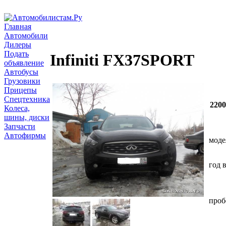
Главная
Автомобили
Дилеры
Подать
Infiniti FX37SPORT
объявление
Автобусы
Грузовики
Прицепы
Спецтехника
220
Колеса,
шины, диски
Запчасти
Автофирмы
моде
год 
проб