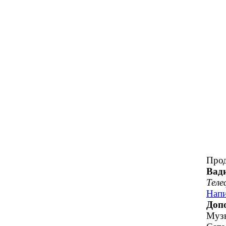
Прод
Вад
Теле
Напи
Доп
Музы