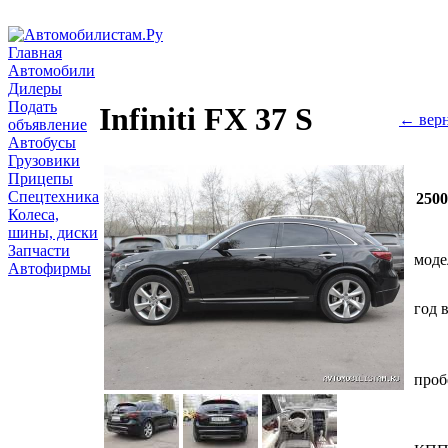
Главная
Автомобили
Дилеры
Подать
Infiniti FX 37 S
← верн
объявление
Автобусы
Грузовики
Прицепы
Спецтехника
250
Колеса,
шины, диски
Запчасти
моде
Автофирмы
год 
проб