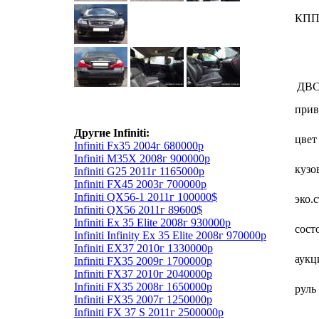
КП
ДВ
прив
Другие Infiniti:
цвет
Infiniti Fx35 2004г 680000р
Infiniti M35X 2008г 900000р
кузо
Infiniti G25 2011г 1165000р
Infiniti FX45 2003г 700000р
Infiniti QX56-1 2011г 100000$
эко.
Infiniti QX56 2011г 89600$
Infiniti Ex 35 Elite 2008г 930000р
сост
Infiniti Infinity Ex 35 Elite 2008г 970000р
Infiniti EX37 2010г 1330000р
аукц
Infiniti FX35 2009г 1700000р
Infiniti FX37 2010г 2040000р
Infiniti FX35 2008г 1650000р
руль
Infiniti FX35 2007г 1250000р
Infiniti FX 37 S 2011г 2500000р