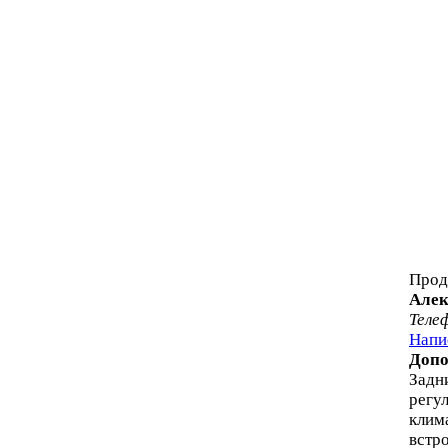
Прод
Алек
Теле
Напи
Допо
Задн
регу
клим
встр