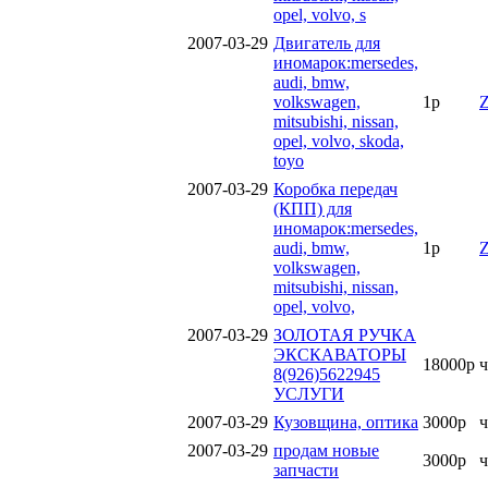
opel, volvo, s
2007-03-29
Двигатель для
иномарок:mersedes,
audi, bmw,
volkswagen,
1р
mitsubishi, nissan,
opel, volvo, skoda,
toyo
2007-03-29
Коробка передач
(КПП) для
иномарок:mersedes,
audi, bmw,
1р
volkswagen,
mitsubishi, nissan,
opel, volvo,
2007-03-29
ЗОЛОТАЯ РУЧКА
ЭКСКАВАТОРЫ
18000р
ч
8(926)5622945
УСЛУГИ
2007-03-29
Кузовщина, оптика
3000р
ч
2007-03-29
продам новые
3000р
ч
запчасти