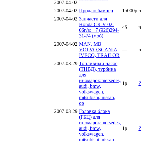
2007-04-02
2007-04-02
Продаю бампер
15000р
ч
2007-04-02
Запчасти для
Honda CR-V 02-
4$
ч
06г/в: +7 (926)294-
31-74 (моб)
2007-04-02
MAN, MB,
VOLVO,SCANIA,
—
ч
IVECO, TRAILOR
2007-03-29
Топливный насос
(ТНВД), турбина
для
иномарок:mersedes,
1р
audi, bmw,
volkswagen,
mitsubishi, nissan,
op
2007-03-29
Головка блока
(ГБЦ) для
иномарок:mersedes,
audi, bmw,
1р
volkswagen,
mitsubishi, nissan,