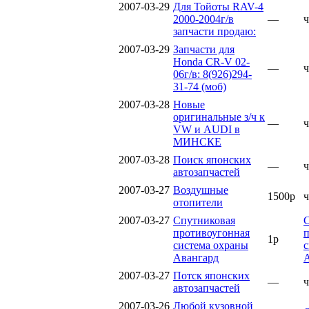
2007-03-29
Для Тойоты RAV-4
2000-2004г/в
—
ч
запчасти продаю:
2007-03-29
Запчасти для
Honda CR-V 02-
—
ч
06г/в: 8(926)294-
31-74 (моб)
2007-03-28
Новые
оригинальные з/ч к
—
ч
VW и AUDI в
МИНСКЕ
2007-03-28
Поиск японских
—
ч
автозапчастей
2007-03-27
Воздушные
1500р
ч
отопители
2007-03-27
Спутниковая
противоугонная
п
1р
система охраны
с
Авангард
2007-03-27
Потск японских
—
ч
автозапчастей
2007-03-26
Любой кузовной