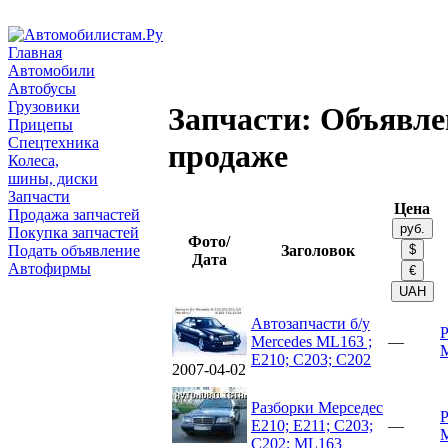
Главная
Автомобили
Автобусы
Грузовики
Запчасти: Объявле
Прицепы
Спецтехника
продаже
Колеса,
шины, диски
Запчасти
Цена
Продажа запчастей
Покупка запчастей
Фото/
Подать объявление
Заголовок
Дата
Автофирмы
Автозапчасти б/у
Р
Mercedes ML163 ;
—
Е210; C203; C202
2007-04-02
Разборки Мерседес
Р
Е210; Е211; C203;
—
C202; ML163