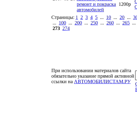
ремонт и покраска
1200р
автомобилей
Страницы:
1
2
3
4
5
...
10
...
20
...
3
...
100
...
200
...
250
...
260
...
265
..
273
274
При использовании материалов сайта
обязательно указание прямой активной
ссылки на
АВТОМОБИЛИСТАМ.РУ