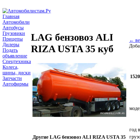
Главная
Автомобили
Автобусы
Грузовики
LAG бензовоз ALI
Прицепы
← ве
Дилеры
Доба
RIZA USTA 35 куб
Подать
объявление
Спецтехника
Колеса,
шины, диски
152
Запчасти
Автофирмы
моде
год 
груз
Другие LAG бензовоз ALI RIZA USTA 35