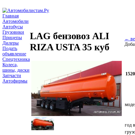
Главная
Автомобили
Автобусы
Грузовики
LAG бензовоз ALI
Прицепы
← ве
Дилеры
Доба
RIZA USTA 35 куб
Подать
объявление
Спецтехника
Колеса,
шины, диски
152
Запчасти
Автофирмы
моде
год 
груз