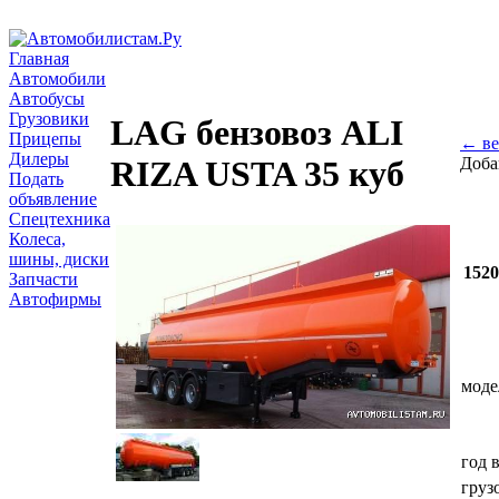
Главная
Автомобили
Автобусы
Грузовики
LAG бензовоз ALI
Прицепы
← ве
Дилеры
Доба
RIZA USTA 35 куб
Подать
объявление
Спецтехника
Колеса,
шины, диски
152
Запчасти
Автофирмы
моде
год 
груз