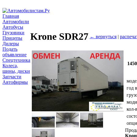
Главная
Автомобили
Автобусы
Грузовики
Krone SDR27
← вернуться
|
распеча
Прицепы
Дилеры
Подать
объявление
Спецтехника
145
Колеса,
шины, диски
Запчасти
моде
Автофирмы
год 
груз
мод
кол-
сост
опц
Прод
Крон