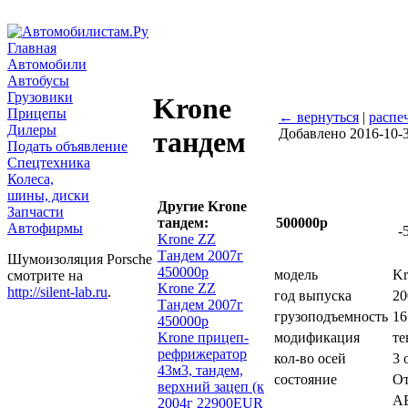
Главная
Автомобили
Автобусы
Грузовики
Krone
Прицепы
← вернуться
|
распе
Дилеры
Добавлено 2016-10-
тандем
Подать объявление
Спецтехника
Колеса,
шины, диски
Другие Krone
Запчасти
тандем:
500000р
Автофирмы
-
Krone ZZ
Тандем 2007г
Шумоизоляция Porsche
450000р
модель
Kr
смотрите на
Krone ZZ
http://silent-lab.ru
.
год выпуска
20
Тандем 2007г
грузоподъемность
16
450000р
Krone прицеп-
модификация
те
рефрижератор
кол-во осей
3 
43м3, тандем,
состояние
От
верхний зацеп (к
AB
2004г 22900EUR