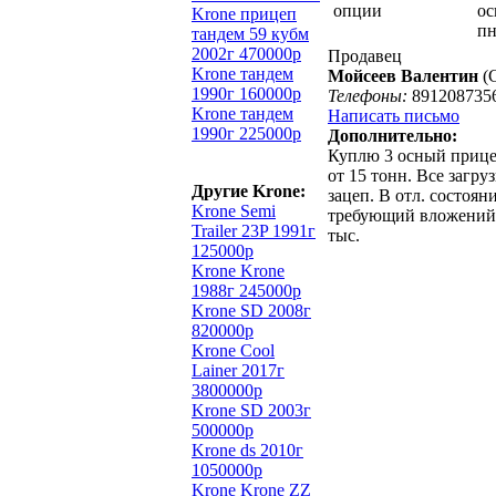
опции
ос
Krone прицеп
пн
тандем 59 кубм
2002г 470000р
Продавец
Krone тандем
Мойсеев Валентин
(С
1990г 160000р
Телефоны:
891208735
Krone тандем
Написать письмо
1990г 225000р
Дополнительно:
Куплю 3 осный прице
от 15 тонн. Все загр
Другие Krone:
зацеп. В отл. состоян
Krone Semi
требующий вложений.
Trailer 23P 1991г
тыс.
125000р
Krone Krone
1988г 245000р
Krone SD 2008г
820000р
Krone Cool
Lainer 2017г
3800000р
Krone SD 2003г
500000р
Krone ds 2010г
1050000р
Krone Krone ZZ