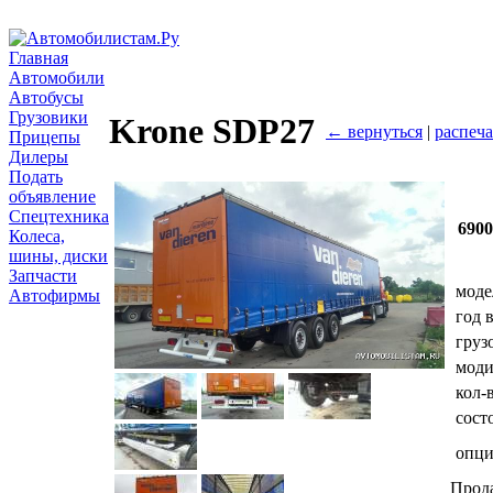
Главная
Автомобили
Автобусы
Грузовики
Krone SDP27
← вернуться
|
распеча
Прицепы
Дилеры
Подать
объявление
Спецтехника
690
Колеса,
шины, диски
Запчасти
моде
Автофирмы
год 
груз
мод
кол-
сост
опц
Прод