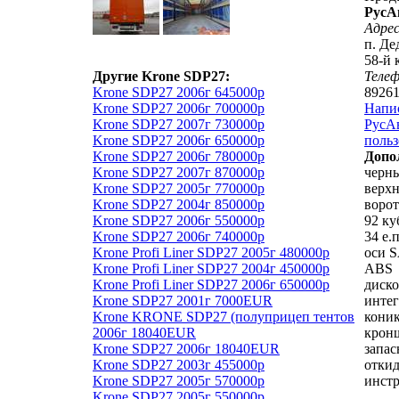
РусА
Адрес
п. Де
58-й 
Другие Krone SDP27:
Теле
Krone SDP27 2006г 645000р
89261
Krone SDP27 2006г 700000р
Напи
Krone SDP27 2007г 730000р
РусАв
Krone SDP27 2006г 650000р
польз
Krone SDP27 2006г 780000р
Допо
Krone SDP27 2007г 870000р
черн
Krone SDP27 2005г 770000р
верхн
Krone SDP27 2004г 850000р
ворот
Krone SDP27 2006г 550000р
92 ку
Krone SDP27 2006г 740000р
34 е.п
Krone Profi Liner SDP27 2005г 480000р
оси 
Krone Profi Liner SDP27 2004г 450000р
ABS
Krone Profi Liner SDP27 2006г 650000р
диско
Krone SDP27 2001г 7000EUR
инте
Krone KRONE SDP27 (полуприцеп тентов
коник
2006г 18040EUR
кронш
Krone SDP27 2006г 18040EUR
запас
Krone SDP27 2003г 455000р
отки
Krone SDP27 2005г 570000р
инст
Krone SDP27 2005г 550000р