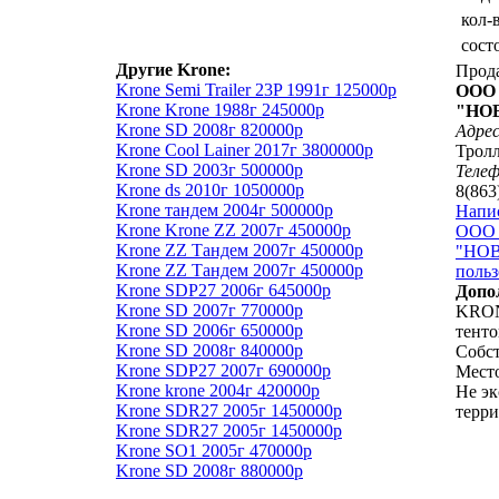
кол-
сост
Другие Krone:
Прод
Krone Semi Trailer 23P 1991г 125000р
ООО
Krone Krone 1988г 245000р
"НО
Krone SD 2008г 820000р
Адрес
Krone Cool Lainer 2017г 3800000р
Тролл
Krone SD 2003г 500000р
Теле
Krone ds 2010г 1050000р
8(863
Krone тандем 2004г 500000р
Напи
Krone Krone ZZ 2007г 450000р
ООО
Krone ZZ Тандем 2007г 450000р
"НОВ
Krone ZZ Тандем 2007г 450000р
польз
Krone SDP27 2006г 645000р
Допо
Krone SD 2007г 770000р
KRON
Krone SD 2006г 650000р
тенто
Krone SD 2008г 840000р
Собст
Krone SDP27 2007г 690000р
Мест
Krone krone 2004г 420000р
Не эк
Krone SDR27 2005г 1450000р
терр
Krone SDR27 2005г 1450000р
Krone SO1 2005г 470000р
Krone SD 2008г 880000р