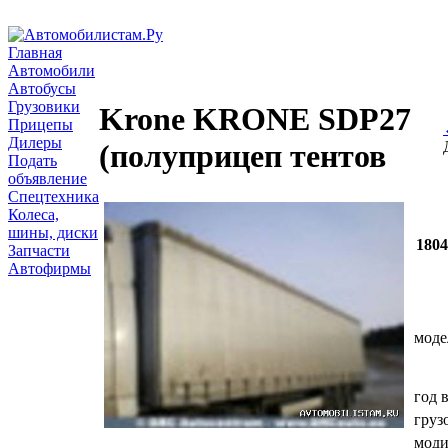
Главная
Автомобили
Автобусы
Грузовики
Krone KRONE SDP27
Прицепы
Дилеры
(полуприцеп тентов
Подать
объявление
Спецтехника
Колеса,
шины, диски
180
Запчасти
Автофирмы
моде
год 
груз
мод