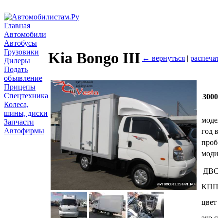
Главная
Автомобили
Автобусы
Грузовики
Kia Bongo III
← вернуться
|
распеча
Дилеры
Подать
объявление
Прицепы
Спецтехника
3000
Колеса,
шины, диски
моде
Запчасти
Автофирмы
год 
проб
мод
ДВ
КП
цвет
эко.