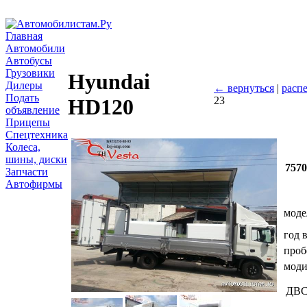
Главная
Автомобили
Автобусы
Грузовики
Hyundai
Дилеры
← вернуться
|
распе
Подать
23
HD120
объявление
Прицепы
Спецтехника
Колеса,
шины, диски
7570
Запчасти
Автофирмы
моде
год 
проб
мод
ДВ