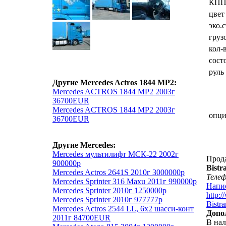
КП
цвет
эко.
груз
кол-
сост
руль
Другие Mercedes Actros 1844 MP2:
Mercedes ACTROS 1844 MP2 2003г
36700EUR
Mercedes ACTROS 1844 MP2 2003г
опц
36700EUR
Другие Mercedes:
Mercedes мультилифт МСК-22 2002г
Прод
900000р
Bistr
Mercedes Actros 2641S 2010г 3000000р
Теле
Mercedes Sprinter 316 Maxu 2011г 990000р
Напи
Mercedes Sprinter 2010г 1250000р
http:/
Mercedes Sprinter 2010г 977777р
Bistr
Mercedes Actros 2544 LL, 6х2 шасси-конт
Допо
2011г 84700EUR
В нал