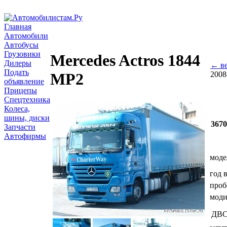
Главная
Автомобили
Автобусы
Грузовики
Mercedes Actros 1844
Дилеры
← ве
Подать
2008
MP2
объявление
Прицепы
Спецтехника
Колеса,
шины, диски
367
Запчасти
Автофирмы
моде
год 
проб
мод
ДВ