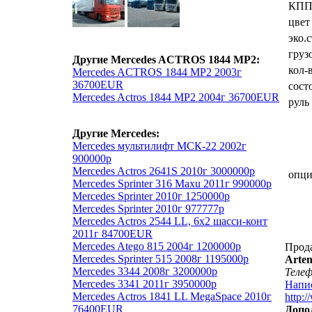
КП
цвет
эко.
груз
Другие Mercedes ACTROS 1844 MP2:
кол-
Mercedes ACTROS 1844 MP2 2003г
36700EUR
сост
Mercedes Actros 1844 MP2 2004г 36700EUR
руль
Другие Mercedes:
Mercedes мультилифт МСК-22 2002г
900000р
Mercedes Actros 2641S 2010г 3000000р
опц
Mercedes Sprinter 316 Maxu 2011г 990000р
Mercedes Sprinter 2010г 1250000р
Mercedes Sprinter 2010г 977777р
Mercedes Actros 2544 LL, 6х2 шасси-конт
2011г 84700EUR
Mercedes Atego 815 2004г 1200000р
Прод
Mercedes Sprinter 515 2008г 1195000р
Arte
Mercedes 3344 2008г 3200000р
Теле
Mercedes 3341 2011г 3950000р
Напи
Mercedes Actros 1841 LL MegaSpace 2010г
http:/
76400EUR
Допо