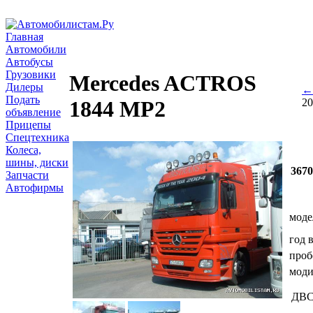
Главная
Автомобили
Автобусы
Грузовики
Mercedes ACTROS
Дилеры
← 
Подать
20
1844 MP2
объявление
Прицепы
Спецтехника
Колеса,
шины, диски
367
Запчасти
Автофирмы
моде
год 
проб
мод
ДВ