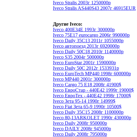
Iveco Stralis 2003г 1250000р
Iveco Stralis AS440S43 2007г 46915EUR
Другие Iveco:
Iveco 400Е34Е 1993г 300000р
Iveco 75E17 eurocargo 2006г 990000р
Iveco Daily 35C13 2011г 1055000р
Iveco автопоезд 2013г 6920000р
Iveco Daily 50C18 2010г 1140000р
Iveco S35 2004г 500000р
Iveco EuroStar 2001г 1590000р
Iveco Daily 50C 2012г 1533931р
Iveco EuroTech MP440 1998г 600000р
Iveco MP440 2001г 300000р
Iveco Cargo 75 Е18 2008г 41900$
Iveco ЕвроСтар - 440Е42 1999г 19000$
Iveco ЕвроТех - 440Е42 1998г 17000$
Iveco Зета 95-14 1990г 14999$
Iveco Fiat Зета 65-9 1990г 10500$
Iveco Daily 35C15 2008г 1100000р
Iveco 80-13ARKOLET 1990г 430000р
Iveco Daily 2008г 950000р
Iveco DAILY 2008г 945000р
Iveco Daily 2008г 795000р