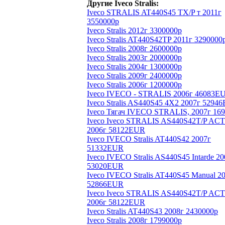
Другие Iveco Stralis:
Iveco STRALIS AT440S45 TX/P т 2011г
3550000р
Iveco Stralis 2012г 3300000р
Iveco Stralis AT440S42TP 2011г 3290000
Iveco Stralis 2008г 2600000р
Iveco Stralis 2003г 2000000р
Iveco Stralis 2004г 1300000р
Iveco Stralis 2009г 2400000р
Iveco Stralis 2006г 1200000р
Iveco IVECO - STRALIS 2006г 46083E
Iveco Stralis AS440S45 4Х2 2007г 5294
Iveco Тягач IVECO STRALIS, 2007г 16
Iveco Iveco STRALIS AS440S42T/P ACT
2006г 58122EUR
Iveco IVECO Stralis AT440S42 2007г
51332EUR
Iveco IVECO Stralis AS440S45 Intarde 20
53020EUR
Iveco IVECO Stralis AT440S45 Manual 2
52866EUR
Iveco Iveco STRALIS AS440S42T/P ACT
2006г 58122EUR
Iveco Stralis AT440S43 2008г 2430000р
Iveco Stralis 2008г 1799000р