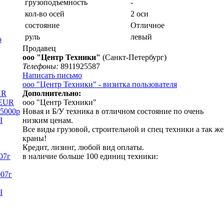
грузоподъемность
-
кол-во осей
2 оси
состояние
Отличное
руль
левый
р
Продавец
ооо "Центр Техники"
(Санкт-Петербург)
Телефоны:
8911925587
Написать письмо
ооо "Центр Техники" - визитка пользователя
UR
Дополнительно:
6EUR
ooo "Центр Техники"
95000р
Новая и Б/У техника в отличном состояние по очень
I
низким ценам.
Все виды грузовой, строительной и спец техники а так же
краны!
Кредит, лизинг, любой вид оплаты.
07г
в наличие больше 100 единиц техники:
007г
I