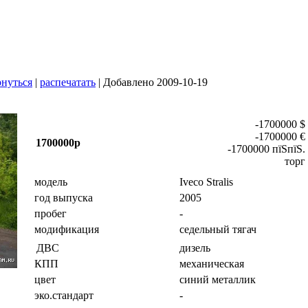
нуться
|
распечатать
| Добавлено 2009-10-19
-1700000 $
-1700000 €
1700000р
-1700000 пїЅпїЅ.
торг
модель
Iveco Stralis
год выпуска
2005
пробег
-
модификация
седельный тягач
дизель
ДВС
КПП
механическая
цвет
синий металлик
эко.стандарт
-