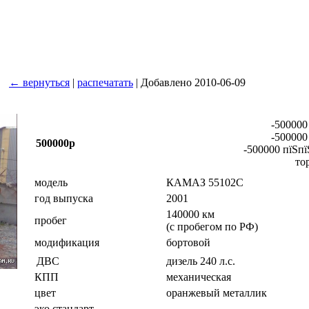
← вернуться
|
распечатать
| Добавлено 2010-06-09
-500000
-500000
500000р
-500000 пїЅпї
то
модель
КАМАЗ 55102С
год выпуска
2001
140000 км
пробег
(с пробегом по РФ)
модификация
бортовой
дизель 240 л.с.
ДВС
КПП
механическая
цвет
оранжевый металлик
эко.стандарт
-