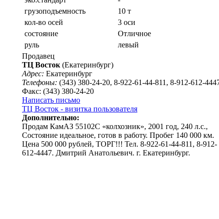
грузоподъемность
10 т
кол-во осей
3 оси
состояние
Отличное
руль
левый
Продавец
ТЦ Восток
(Екатеринбург)
Адрес:
Екатеринбург
Телефоны:
(343) 380-24-20, 8-922-61-44-811, 8-912-612-444
Факс: (343) 380-24-20
Написать письмо
ТЦ Восток - визитка пользователя
Дополнительно:
Продам КамАЗ 55102С «колхозник», 2001 год, 240 л.с.,
Состояние идеальное, готов в работу. Пробег 140 000 км.
Цена 500 000 рублей, ТОРГ!!! Тел. 8-922-61-44-811, 8-912-
612-4447. Дмитрий Анатольевич. г. Екатеринбург.