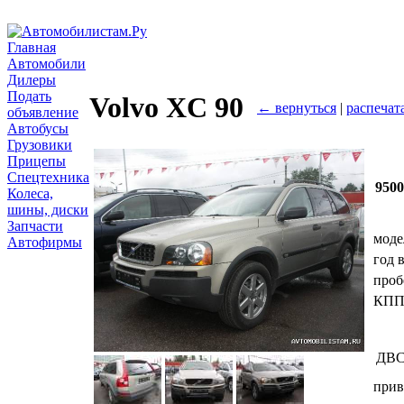
Главная
Автомобили
Дилеры
Подать
Volvo XC 90
← вернуться
|
распечат
объявление
Автобусы
Грузовики
Прицепы
Спецтехника
950
Колеса,
шины, диски
Запчасти
моде
Автофирмы
год 
проб
КП
ДВ
прив