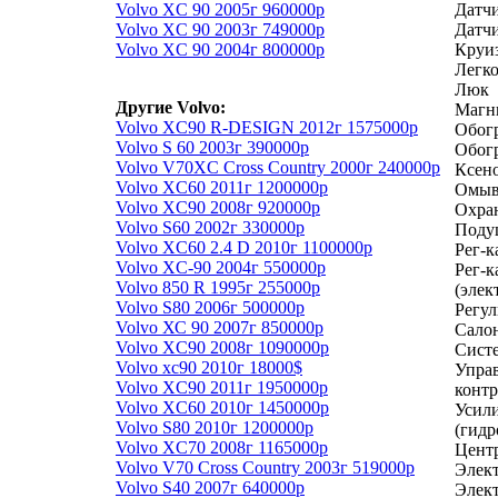
Volvo XC 90 2005г 960000р
Датч
Volvo XC 90 2003г 749000р
Датчи
Volvo XC 90 2004г 800000р
Круиз
Легк
Люк
Другие Volvo:
Магн
Volvo XC90 R-DESIGN 2012г 1575000р
Обогр
Volvo S 60 2003г 390000р
Обог
Volvo V70XC Cross Country 2000г 240000р
Ксен
Volvo XC60 2011г 1200000р
Омыв
Volvo XC90 2008г 920000р
Охра
Volvo S60 2002г 330000р
Подуш
Volvo XC60 2.4 D 2010г 1100000р
Рег-к
Volvo XC-90 2004г 550000р
Рег-к
Volvo 850 R 1995г 255000р
(элек
Volvo S80 2006г 500000р
Регул
Volvo ХС 90 2007г 850000р
Салон
Volvo XC90 2008г 1090000р
Систе
Volvo xc90 2010г 18000$
Управ
Volvo XC90 2011г 1950000р
контр
Volvo XC60 2010г 1450000р
Усили
Volvo S80 2010г 1200000р
(гидр
Volvo XC70 2008г 1165000р
Цент
Volvo V70 Cross Country 2003г 519000р
Элект
Volvo S40 2007г 640000р
Элект