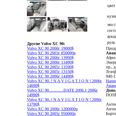
цвет
кузо
эко.
сост
аукц
руль
Другие Volvo XC 90:
Volvo XC 90 2006г 19000$
Прод
Volvo XC 90 2003г 850000р
Аван
Volvo XC 90 2006г 13990$
Адрес
Volvo XC 90 2006г 13490$
Энерг
Volvo XC 90 2005г 13590$
пр., д
Volvo XC 90 2005г 13150$
Теле
Volvo XC 90 2006г 14490$
940-1
Volvo XC 90..! N A V I G A T I O N ! 2006г
Напи
14690$
Аванг
Volvo XC 90..............DATE 2006.1 2006г
Допо
14990$
ПОЛ
Volvo XC 90..! N A V I G A T I O N ! 2006г
13790$
Анти
Volvo XC 90 2006г 1200000р
Анти
Volvo XC 90 2005г 950000р
Борт