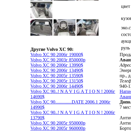
цвет
кузо
эко.
сост
аукц
руль
Другие Volvo XC 90:
Volvo XC 90 2006г 19000$
Прод
Volvo XC 90 2003г 850000р
Аван
Volvo XC 90 2006г 13990$
Адрес
Volvo XC 90 2006г 13490$
Энерг
Volvo XC 90 2005г 13590$
пр., д
Volvo XC 90 2005г 13150$
Теле
Volvo XC 90 2006г 14490$
940-1
Volvo XC 90..! N A V I G A T I O N ! 2006г
Напи
14690$
Аванг
Volvo XC 90..............DATE 2006.1 2006г
Допо
14990$
7 мес
Volvo XC 90..! N A V I G A T I O N ! 2006г
13790$
Анти
Volvo XC 90 2005г 950000р
Анти
Volvo XC 90 2005г 960000р
Борт