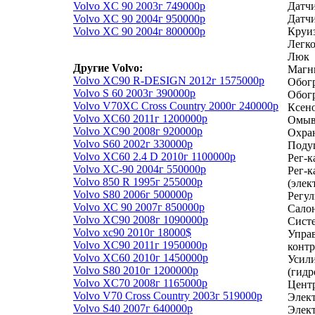
Volvo XC 90 2003г 749000р
Датч
Volvo XC 90 2004г 950000р
Датчи
Volvo XC 90 2004г 800000р
Круиз
Легк
Люк
Другие Volvo:
Магн
Volvo XC90 R-DESIGN 2012г 1575000р
Обогр
Volvo S 60 2003г 390000р
Обог
Volvo V70XC Cross Country 2000г 240000р
Ксен
Volvo XC60 2011г 1200000р
Омыв
Volvo XC90 2008г 920000р
Охра
Volvo S60 2002г 330000р
Подуш
Volvo XC60 2.4 D 2010г 1100000р
Рег-к
Volvo XC-90 2004г 550000р
Рег-к
Volvo 850 R 1995г 255000р
(элек
Volvo S80 2006г 500000р
Регул
Volvo ХС 90 2007г 850000р
Салон
Volvo XC90 2008г 1090000р
Систе
Volvo xc90 2010г 18000$
Управ
Volvo XC90 2011г 1950000р
контр
Volvo XC60 2010г 1450000р
Усили
Volvo S80 2010г 1200000р
(гидр
Volvo XC70 2008г 1165000р
Цент
Volvo V70 Cross Country 2003г 519000р
Элект
Volvo S40 2007г 640000р
Элект