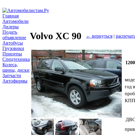
Главная
Автомобили
Дилеры
Подать
Volvo XC 90
← вернуться
|
распечат
объявление
Автобусы
Грузовики
Прицепы
Спецтехника
120
Колеса,
шины, диски
Запчасти
моде
Автофирмы
год 
проб
КП
ДВ
прив