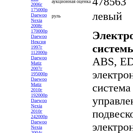
478563
аукционная оценка
2006г
175000р
левый
Daewoo
руль
Nexia
2008г
170000р
Электр
Daewoo
Нексия
систем
1997г
112000р
Daewoo
ABS, E
Matiz
2007г
электро
195000р
Daewoo
система
Matiz
2010г
192000р
управле
Daewoo
Nexia
подвеск
2010г
242000р
Daewoo
электро
Nexia
2004г