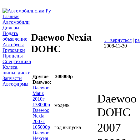
Главная
Автомобили
Дилеры
Подать
Daewoo Nexia
объявление
← вернуться
|
ра
Автобусы
2008-11-30
DOHC
Грузовики
Прицепы
Спецтехника
Колеса,
шины, диски
Другие
300000р
Запчасти
Daewoo:
Автофирмы
Daewoo
Matiz
Daewoo 
2010г
138000р
модель
DOHC
Daewoo
Nexia
2007г
2007
105000р
год выпуска
Daewoo
Нексия