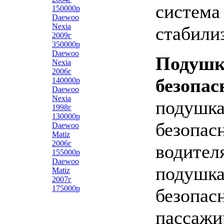
система
150000р
Daewoo
Nexia
стабили
2009г
350000р
Daewoo
Подуш
Nexia
2006г
безопас
140000р
Daewoo
Nexia
подушк
1998г
130000р
безопас
Daewoo
Matiz
2006г
водител
155000р
Daewoo
подушк
Matiz
2007г
175000р
безопас
пассажи