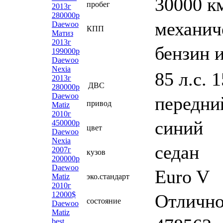
30000 к
пробег
2013г
280000р
механич
Daewoo
КПП
Матиз
2013г
бензин 
199000р
Daewoo
Nexia
85 л.с. 
2013г
ДВС
280000р
Daewoo
передни
привод
Matiz
2010г
синий
450000р
цвет
Daewoo
Nexia
седан
2007г
кузов
200000р
Daewoo
Euro V
Matiz
эко.стандарт
2010г
12000$
Отличн
состояние
Daewoo
Matiz
best