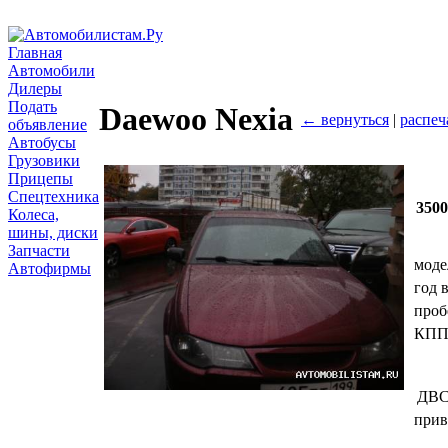
Главная
Автомобили
Дилеры
Подать
Daewoo Nexia
← вернуться
|
распеч
объявление
Автобусы
Грузовики
Прицепы
Спецтехника
350
Колеса,
шины, диски
Запчасти
моде
Автофирмы
год 
проб
КП
ДВ
прив